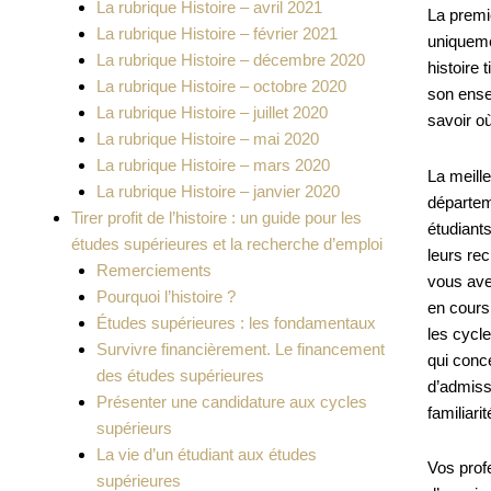
La rubrique Histoire – avril 2021
La premi
La rubrique Histoire – février 2021
uniqueme
La rubrique Histoire – décembre 2020
histoire 
La rubrique Histoire – octobre 2020
son ense
La rubrique Histoire – juillet 2020
savoir où
La rubrique Histoire – mai 2020
La rubrique Histoire – mars 2020
La meill
La rubrique Histoire – janvier 2020
départem
Tirer profit de l’histoire : un guide pour les
étudiant
études supérieures et la recherche d’emploi
leurs rec
Remerciements
vous ave
Pourquoi l’histoire ?
en cours
Études supérieures : les fondamentaux
les cycl
Survivre financièrement. Le financement
qui conce
des études supérieures
d’admiss
Présenter une candidature aux cycles
familiari
supérieurs
La vie d’un étudiant aux études
Vos prof
supérieures