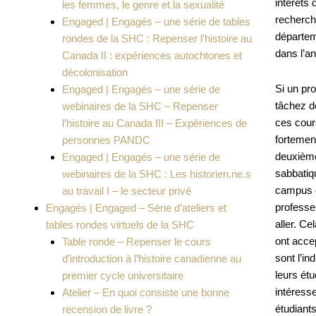
intérêts
les femmes, le genre et la sexualité
recherch
Engaged | Engagés – une série de tables
départem
rondes de la SHC : Repenser l’histoire au
dans l’an
Canada II : expériences autochtones et
décolonisation
Si un pr
Engaged | Engagés – une série de
tâchez de
webinaires de la SHC – Repenser
ces cour
l’histoire au Canada III – Expériences de
fortement
personnes PANDC
deuxième
Engaged | Engagés – une série de
sabbatiq
webinaires de la SHC : Les historien.ne.s
campus o
au travail I – le secteur privé
professeu
Engagés | Engaged – Série d’ateliers et
aller. C
tables rondes virtuels de la SHC
ont acce
Table ronde – Repenser le cours
sont l’i
d’introduction à l’histoire canadienne au
leurs ét
premier cycle universitaire
intéresse
Atelier – En quoi consiste une bonne
étudiants
recension de livre ?