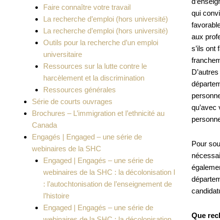
d’enseig
Faire connaître votre travail
qui convi
La recherche d’emploi (hors université)
favorabl
La recherche d’emploi (hors université)
aux prof
Outils pour la recherche d’un emploi
s’ils ont
universitaire
franchem
Ressources sur la lutte contre le
D’autres 
harcèlement et la discrimination
départem
Ressources générales
personne
Série de courts ouvrages
qu’avec 
Brochures – L’immigration et l’ethnicité au
personn
Canada
Engagés | Engaged – une série de
Pour sou
webinaires de la SHC
nécessair
Engaged | Engagés – une série de
également
webinaires de la SHC : la décolonisation I
départem
: l’autochtonisation de l’enseignement de
candidat
l’histoire
Engaged | Engagés – une série de
Que rec
webinaires de la SHC : la décolonisation