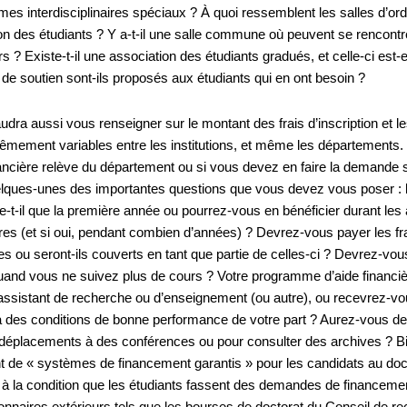
s interdisciplinaires spéciaux ? À quoi ressemblent les salles d’ordi
ion des étudiants ? Y a-t-il une salle commune où peuvent se rencontr
s ? Existe-t-il une association des étudiants gradués, et celle-ci est
 de soutien sont-ils proposés aux étudiants qui en ont besoin ?
audra aussi vous renseigner sur le montant des frais d’inscription et les
rêmement variables entre les institutions, et même les départements
inancière relève du département ou si vous devez en faire la demande 
elques-unes des importantes questions que vous devez vous poser : 
e-t-il que la première année ou pourrez-vous en bénéficier durant le
res (et si oui, pendant combien d’années) ? Devrez-vous payer les frai
es ou seront-ils couverts en tant que partie de celles-ci ? Devrez-vous 
nd vous ne suivez plus de cours ? Votre programme d’aide financière 
sistant de recherche ou d’enseignement (ou autre), ou recevrez-vou
 des conditions de bonne performance de votre part ? Aurez-vous d
 déplacements à des conférences ou pour consulter des archives ? Bi
t de « systèmes de financement garantis » pour les candidats au doct
à la condition que les étudiants fassent des demandes de financem
onnaires extérieurs tels que les bourses de doctorat du Conseil de 