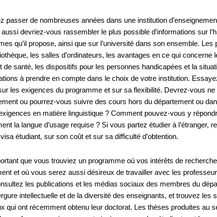
ez passer de nombreuses années dans une institution d’enseignement s
 aussi devriez-vous rassembler le plus possible d’informations sur l’h
es qu’il propose, ainsi que sur l’université dans son ensemble. Les p
liothèque, les salles d’ordinateurs, les avantages en ce qui concerne l
t de santé, les dispositifs pour les personnes handicapées et la situ
ations à prendre en compte dans le choix de votre institution. Essaye
sur les exigences du programme et sur sa flexibilité. Devrez-vous ne 
ement ou pourrez-vous suivre des cours hors du département ou dans
 exigences en matière linguistique ? Comment pouvez-vous y répondre
nt la langue d’usage requise ? Si vous partez étudier à l’étranger, r
visa étudiant, sur son coût et sur sa difficulté d’obtention.
mportant que vous trouviez un programme où vos intérêts de recherch
nt et où vous serez aussi désireux de travailler avec les professeurs 
nsultez les publications et les médias sociaux des membres du dépa
rgure intellectuelle et de la diversité des enseignants, et trouvez les
ux qui ont récemment obtenu leur doctorat. Les thèses produites au se