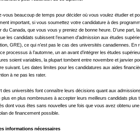
-vous beaucoup de temps pour décider où vous voulez étudier et pour
ent important, si vous soumettez votre candidature à des programm
eur du Canada, que vous vous y preniez de bonne heure. D’une part, la
que les candidats subissent l’examen d’admission aux études supéri
ion, GRE), ce qui n’est pas le cas des universités canadiennes. En r
ce processus à l’automne, un an avant d’intégrer les études supérieur
ures soient variables, la plupart tombent entre novembre et janvier 
 suivant. Les dates limites pour les candidatures aux aides financière
ntion à ne pas les rater.
t des universités font connaître leurs décisions quant aux admissions
e plus en plus nombreuses à accepter leurs meilleurs candidats plus t
tés dont vous êtes sans nouvelles une fois que vous avez obtenu une p
 plan de financement possible.
es informations nécessaires