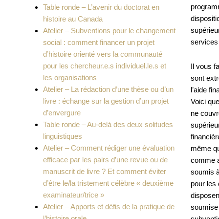
programme
Table ronde – L’avenir du doctorat en
disposit
histoire au Canada
supérieur
Atelier – Subventions pour le changement
services
social : comment financer un projet
d’histoire orienté vers la communauté
pour les chercheur.e.s individuel.le.s et
Il vous f
les organisations
sont ext
Atelier – La rédaction d’une thèse ou d’un
l’aide f
livre : échange sur la gestion d’un projet
Voici qu
d’envergure
ne couvr
Table ronde – Au-delà des deux solitudes
supérieu
linguistiques
financièr
Atelier – Comment rédiger une évaluation
même qua
efficace par les pairs d’une revue ou de
comme as
manuscrit de livre ? Et comment éviter
soumis à
d’être le/la tristement célèbre « deuxième
pour les
examinateur/trice »
disposen
Atelier – Apports et défis de la pratique de
soumise 
l’histoire orale
subventi