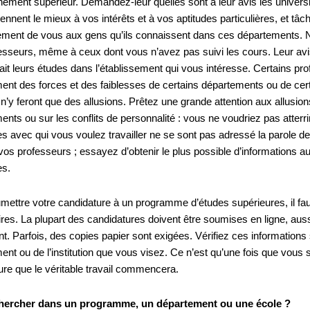
nement supérieur. Demandez-leur quelles sont à leur avis les univer
ennent le mieux à vos intérêts et à vos aptitudes particulières, et tâc
ement de vous aux gens qu’ils connaissent dans ces départements. 
esseurs, même à ceux dont vous n’avez pas suivi les cours. Leur avis 
 fait leurs études dans l’établissement qui vous intéresse. Certains p
ent des forces et des faiblesses de certains départements ou de certa
n’y feront que des allusions. Prêtez une grande attention aux allusion
ents ou sur les conflits de personnalité : vous ne voudriez pas atter
s avec qui vous voulez travailler ne se sont pas adressé la parole de
vos professeurs ; essayez d’obtenir le plus possible d’informations a
es.
mettre votre candidature à un programme d’études supérieures, il fau
es. La plupart des candidatures doivent être soumises en ligne, aussi
. Parfois, des copies papier sont exigées. Vérifiez ces informations s
ent ou de l’institution que vous visez. Ce n’est qu’une fois que vou
ure que le véritable travail commencera.
hercher dans un programme, un département ou une école ?