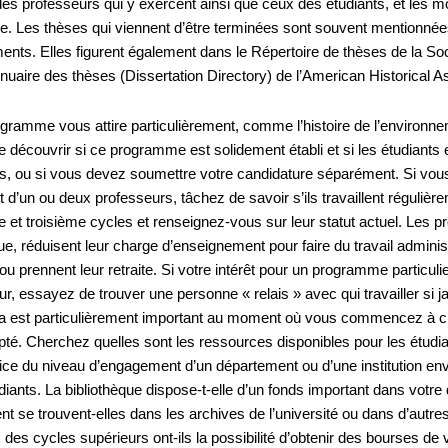
 des professeurs qui y exercent ainsi que ceux des étudiants, et les m
e. Les thèses qui viennent d’être terminées sont souvent mentionnées
ents. Elles figurent également dans le Répertoire de thèses de la Soc
nuaire des thèses (Dissertation Directory) de l’American Historical As
ogramme vous attire particulièrement, comme l’histoire de l’environnem
 découvrir si ce programme est solidement établi et si les étudiants en
s, ou si vous devez soumettre votre candidature séparément. Si vou
 d’un ou deux professeurs, tâchez de savoir s’ils travaillent régulièr
 et troisième cycles et renseignez-vous sur leur statut actuel. Les pr
ue, réduisent leur charge d’enseignement pour faire du travail admini
u prennent leur retraite. Si votre intérêt pour un programme particuli
r, essayez de trouver une personne « relais » avec qui travailler si 
ela est particulièrement important au moment où vous commencez à choi
pté. Cherchez quelles sont les ressources disponibles pour les étudia
ndice du niveau d’engagement d’un département ou d’une institution env
udiants. La bibliothèque dispose-t-elle d’un fonds important dans vot
nt se trouvent-elles dans les archives de l’université ou dans d’autres
 des cycles supérieurs ont-ils la possibilité d’obtenir des bourses de 