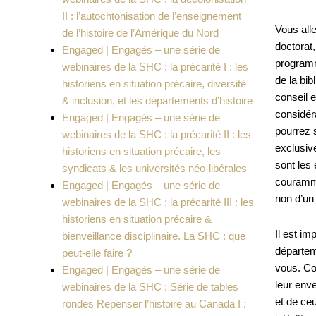
II : l’autochtonisation de l’enseignement
Vous all
de l’histoire de l’Amérique du Nord
doctorat,
Engaged | Engagés – une série de
programm
webinaires de la SHC : la précarité I : les
de la bib
historiens en situation précaire, diversité
conseil e
& inclusion, et les départements d’histoire
considér
Engaged | Engagés – une série de
pourrez 
webinaires de la SHC : la précarité II : les
exclusiv
historiens en situation précaire, les
sont les
syndicats & les universités néo-libérales
couramme
Engaged | Engagés – une série de
non d’un 
webinaires de la SHC : la précarité III : les
historiens en situation précaire &
Il est i
bienveillance disciplinaire. La SHC : que
départeme
peut-elle faire ?
vous. Co
Engaged | Engagés – une série de
leur enve
webinaires de la SHC : Série de tables
et de ce
rondes Repenser l’histoire au Canada I :