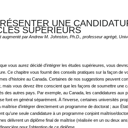
PRÉSENTER UNE CANDIDATU
CLES SUPÉRIEURS
t augmenté par Andrew M. Johnston, Ph.D., professeur agrégé, Unive
 que vous aurez décidé d’intégrer les études supérieures, vous devr
ure. Ce chapitre vous fournit des conseils pratiques sur la façon de v
es d’histoire au Canada. Certaines de nos suggestions peuvent con
er, mais vous devez être conscient que les façons de soumettre une ca
tés des autres pays. Par exemple, au Canada, les candidatures aux 
 se font en général séparément. À l’inverse, certaines universités pro
a maîtrise d’intégrer directement un programme de doctorat ; aux États
nt qu’une seule candidature à un programme conjoint maîtrise/doctora
nes délivrent un diplôme final de maîtrise (réalisée en un ou deux an
financière pour l’obtention de ce diplôme.