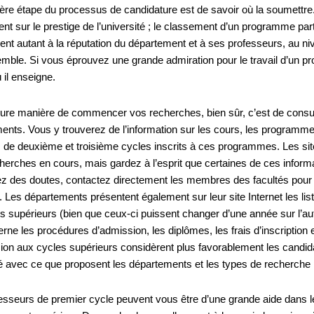
ère étape du processus de candidature est de savoir où la soumettre
nt sur le prestige de l’université ; le classement d’un programme part
tient autant à la réputation du département et à ses professeurs, au niv
mble. Si vous éprouvez une grande admiration pour le travail d’un pro
 il enseigne.
eure manière de commencer vos recherches, bien sûr, c’est de consult
ents. Vous y trouverez de l’information sur les cours, les programmes
s de deuxième et troisième cycles inscrits à ces programmes. Les sit
herches en cours, mais gardez à l’esprit que certaines de ces informa
z des doutes, contactez directement les membres des facultés pour v
. Les départements présentent également sur leur site Internet les lis
es supérieurs (bien que ceux-ci puissent changer d’une année sur l’au
rne les procédures d’admission, les diplômes, les frais d’inscription 
ion aux cycles supérieurs considèrent plus favorablement les candid
té avec ce que proposent les départements et les types de recherche pr
esseurs de premier cycle peuvent vous être d’une grande aide dans l