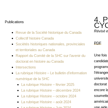
4. 
Publications
CY
Révisé e
Revue de la Société historique du Canada
Collectif histoire Canada
PDF
Sociétés historiques nationales, provinciales
et territoriales au Canada
Une fois
Rapport du Comité de la SHC sur l’avenir du
candidat
doctorat en histoire au Canada
programm
Intersections
l’étrang
La rubrique Histoire – Le bulletin d’information
universi
numérique de la SHC
doctorat
La rubrique Histoire – février 2025
encore l
La rubrique Histoire – décembre 2024
soumette
La rubrique Histoire – octobre 2024
américai
La rubrique Histoire – août 2024
une aide 
La rubrique Histoire – Juin 2024