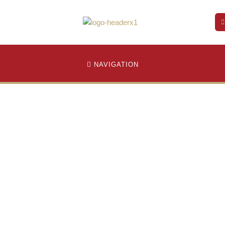
NAVIGATION
andidature aux cycles supérieurs
ture aux cycles