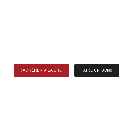
APPUYEZ LA SHC
Vous pouvez aider en adhérant ou en
renouvelant votre adhésion et / ou en
faisant un don à la SHC. Un grand
merci !
ADHÉRER À LA SHC
FAIRE UN DON
RÉSEAUX SOCIAUX