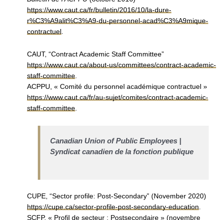
https://www.caut.ca/fr/bulletin/2016/10/la-dure-
r%C3%A9alit%C3%A9-du-personnel-acad%C3%A9mique-
contractuel
.
CAUT, “Contract Academic Staff Committee”
https://www.caut.ca/about-us/committees/contract-academic-
staff-committee
.
ACPPU, « Comité du personnel académique contractuel »
https://www.caut.ca/fr/au-sujet/comites/contract-academic-
staff-committee
.
Canadian Union of Public Employees |
Syndicat canadien de la fonction publique
CUPE, “Sector profile: Post-Secondary” (November 2020)
https://cupe.ca/sector-profile-post-secondary-education
.
SCFP, « Profil de secteur : Postsecondaire » (novembre