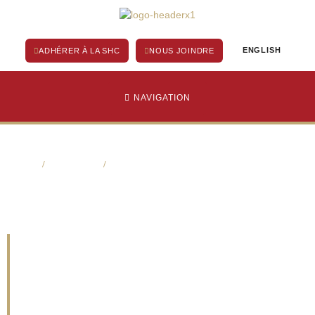
Aller
au
contenu
ENGLISH
ADHÉRER À LA SHC
NOUS JOINDRE
NAVIGATION
Home
/
La précarité
/
Bibliographie – pratiques prometteuses pour les…
Bibliographie –
pratiques
prometteuses