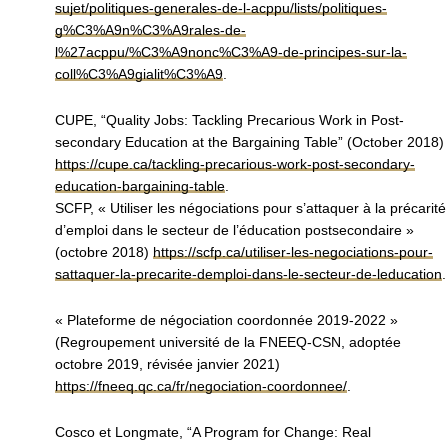
sujet/politiques-generales-de-l-acppu/lists/politiques-
g%C3%A9n%C3%A9rales-de-
l%27acppu/%C3%A9nonc%C3%A9-de-principes-sur-la-
coll%C3%A9gialit%C3%A9
.
CUPE, “Quality Jobs: Tackling Precarious Work in Post-
secondary Education at the Bargaining Table” (October 2018)
https://cupe.ca/tackling-precarious-work-post-secondary-
education-bargaining-table
.
SCFP, « Utiliser les négociations pour s’attaquer à la précarité
d’emploi dans le secteur de l’éducation postsecondaire »
(octobre 2018)
https://scfp.ca/utiliser-les-negociations-pour-
sattaquer-la-precarite-demploi-dans-le-secteur-de-leducation
.
« Plateforme de négociation coordonnée 2019-2022 »
(Regroupement université de la FNEEQ-CSN, adoptée
octobre 2019, révisée janvier 2021)
https://fneeq.qc.ca/fr/negociation-coordonnee/
.
Cosco et Longmate, “A Program for Change: Real