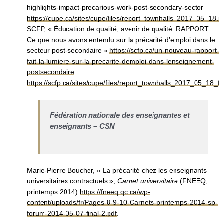
highlights-impact-precarious-work-post-secondary-sector
https://cupe.ca/sites/cupe/files/report_townhalls_2017_05_18.
SCFP, « Éducation de qualité, avenir de qualité: RAPPORT.
Ce que nous avons entendu sur la précarité d’emploi dans le
secteur post-secondaire »
https://scfp.ca/un-nouveau-rapport-
fait-la-lumiere-sur-la-precarite-demploi-dans-lenseignement-
postsecondaire
.
https://scfp.ca/sites/cupe/files/report_townhalls_2017_05_18_f
Fédération nationale des enseignantes et
enseignants – CSN
Marie-Pierre Boucher, « La précarité chez les enseignants
universitaires contractuels »,
Carnet universitaire
(FNEEQ,
printemps 2014)
https://fneeq.qc.ca/wp-
content/uploads/fr/Pages-8-9-10-Carnets-printemps-2014-sp-
forum-2014-05-07-final-2.pdf
.