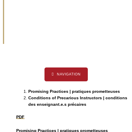
pour les
enseignant.e.s
précaires
NAVIGATION
Promising Practices |
pratiques prometteuses
Conditions of Precarious Instructors | conditions
des enseignant.e.s précaires
PDF
Promising Practices |
pratiques prometteuses