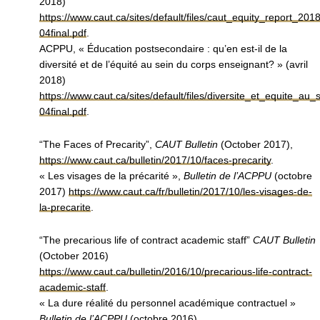
2018)
https://www.caut.ca/sites/default/files/caut_equity_report_2018
04final.pdf
.
ACPPU, « Éducation postsecondaire : qu’en est-il de la
diversité et de l’équité au sein du corps enseignant? » (avril
2018)
https://www.caut.ca/sites/default/files/diversite_et_equite
04final.pdf
.
“The Faces of Precarity”,
CAUT Bulletin
(October 2017),
https://www.caut.ca/bulletin/2017/10/faces-precarity
.
« Les visages de la précarité »,
Bulletin de l’ACPPU
(octobre
2017)
https://www.caut.ca/fr/bulletin/2017/10/les-visages-de-
la-precarite
.
“The precarious life of contract academic staff”
CAUT Bulletin
(October 2016)
https://www.caut.ca/bulletin/2016/10/precarious-life-contract-
academic-staff
.
« La dure réalité du personnel académique contractuel »
Bulletin de l’ACPPU
(octobre 2016)