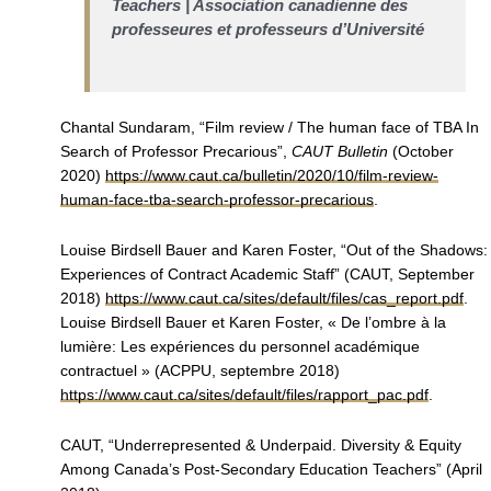
Teachers | Association canadienne des
professeures et professeurs d’Université
Chantal Sundaram, “Film review / The human face of TBA In
Search of Professor Precarious”,
CAUT Bulletin
(October
2020)
https://www.caut.ca/bulletin/2020/10/film-review-
human-face-tba-search-professor-precarious
.
Louise Birdsell Bauer and Karen Foster, “Out of the Shadows:
Experiences of Contract Academic Staff” (CAUT, September
2018)
https://www.caut.ca/sites/default/files/cas_report.pdf
.
Louise Birdsell Bauer et Karen Foster, « De l’ombre à la
lumière: Les expériences du personnel académique
contractuel » (ACPPU, septembre 2018)
https://www.caut.ca/sites/default/files/rapport_pac.pdf
.
CAUT, “Underrepresented & Underpaid. Diversity & Equity
Among Canada’s Post-Secondary Education Teachers” (April