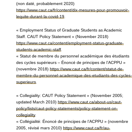
(non daté, probablement 2020)
https://www.caut.ca/fr/content/dix-mesures-pour-promouvoir-
lequite-durant-la-covid-19
.
« Employment Status of Graduate Students as Academic
Staff. CAUT Policy Statement » (November 2018)
https://www.caut.ca/content/employment-status-graduate-
students-academic-staff
.
« Statut de membre du personnel académique des étudiants
des cycles supérieurs – Énoncé de principes de l’ACPPU »
(novembre 2018)
https://www.caut.ca/fr/content/statut-de-
membre-du-personnel-academique-des-etudiants-des-cycles-
superieurs
.
« Collegiality: CAUT Policy Statement » (November 2005;
updated March 2010)
https://www.caut.ca/about-us/caut-
policy/lists/caut-policy-statements/policy-statement-on-
collegiality
.
« Collégialité: Énoncé de principes de l’ACPPU » (novembre
2005, révisé mars 2010)
https://www.caut.ca/fr/au-