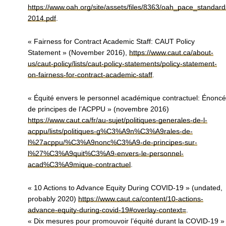
https://www.oah.org/site/assets/files/8363/oah_pace_standar
2014.pdf
.
« Fairness for Contract Academic Staff: CAUT Policy
Statement » (November 2016),
https://www.caut.ca/about-
us/caut-policy/lists/caut-policy-statements/policy-statement-
on-fairness-for-contract-academic-staff
.
« Équité envers le personnel académique contractuel: Énoncé
de principes de l’ACPPU » (novembre 2016)
https://www.caut.ca/fr/au-sujet/politiques-generales-de-l-
acppu/lists/politiques-g%C3%A9n%C3%A9rales-de-
l%27acppu/%C3%A9nonc%C3%A9-de-principes-sur-
l%27%C3%A9quit%C3%A9-envers-le-personnel-
acad%C3%A9mique-contractuel
.
« 10 Actions to Advance Equity During COVID-19 » (undated,
probably 2020)
https://www.caut.ca/content/10-actions-
advance-equity-during-covid-19#overlay-context=
.
« Dix mesures pour promouvoir l’équité durant la COVID-19 »