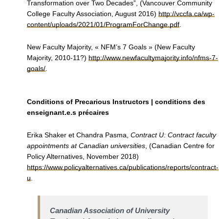
Transformation over Two Decades”, (Vancouver Community
College Faculty Association, August 2016)
http://vccfa.ca/wp-
content/uploads/2021/01/ProgramForChange.pdf
.
New Faculty Majority, « NFM’s 7 Goals » (New Faculty
Majority, 2010-11?)
http://www.newfacultymajority.info/nfms-7-
goals/
.
Conditions of Precarious Instructors | conditions des
enseignant.e.s précaires
Erika Shaker et Chandra Pasma,
Contract U: Contract faculty
appointments at Canadian universities
, (Canadian Centre for
Policy Alternatives, November 2018)
https://www.policyalternatives.ca/publications/reports/contract-
u
.
Canadian Association of University