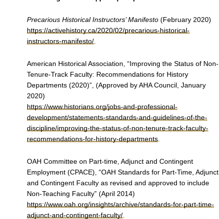
Precarious Historical Instructors’ Manifesto
(February 2020)
https://activehistory.ca/2020/02/precarious-historical-
instructors-manifesto/
.
American Historical Association, “Improving the Status of Non-
Tenure-Track Faculty: Recommendations for History
Departments (2020)”, (Approved by AHA Council, January
2020)
https://www.historians.org/jobs-and-professional-
development/statements-standards-and-guidelines-of-the-
discipline/improving-the-status-of-non-tenure-track-faculty-
recommendations-for-history-departments
.
OAH Committee on Part-time, Adjunct and Contingent
Employment (CPACE), “OAH Standards for Part-Time, Adjunct
and Contingent Faculty as revised and approved to include
Non-Teaching Faculty” (April 2014)
https://www.oah.org/insights/archive/standards-for-part-time-
adjunct-and-contingent-faculty/
.