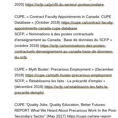
2020)
https://scfp.ca/profil-du-secteur-postsecondaire
.
CUPE, « Contract Faculty Appointments in Canada: CUPE
Database » (October 2018)
https://cupe.ca/contract-faculty-
appointments-canada-cupe-database
.
SCFP, « Nominations à des postes contractuels
d’enseignement au Canada : Base de données du SCFP »
(octobre 2018)
https://scfp.ca/nominations-des-postes-
contractuels-denseignement-au-canada-base-de-donnees-
du-scfp
.
CUPE « Myth Buster: Precarious Employment » (December
2018)
https://cupe.ca/myth-buster-precarious-employment
.
SCFP, « Rétablissons les faits : La précarité d’emploi »
(décembre 2018)
https://scfp.ca/retablissons-les-faits-la-
precarite-demploi
.
CUPE “Quality Jobs, Quality Education, Better Futures:
REPORT What We Heard About Precarious Work In the Post-
Secondary Sector” (May 2017) https://cupe.ca/new-report-