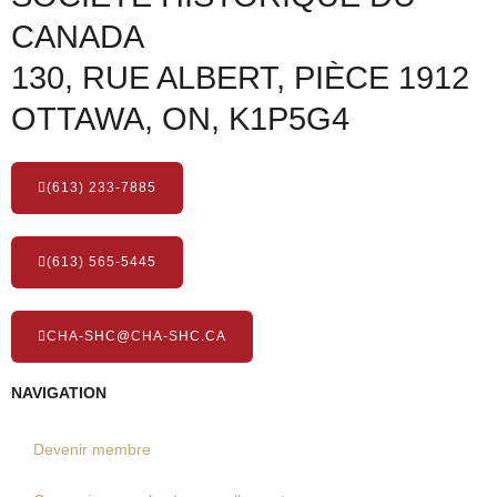
CANADA
130, RUE ALBERT, PIÈCE 1912
OTTAWA, ON, K1P5G4
(613) 233-7885
(613) 565-5445
CHA-SHC@CHA-SHC.CA
NAVIGATION
Devenir membre