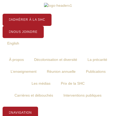
Aller
au
contenu
ADHÉRER À LA SHC
NOUS JOINDRE
English
À propos
Décolonisation et diversité
La précarité
L’enseignement
Réunion annuelle
Publications
Les médias
Prix de la SHC
Carrières et débouchés
Interventions publiques
NAVIGATION