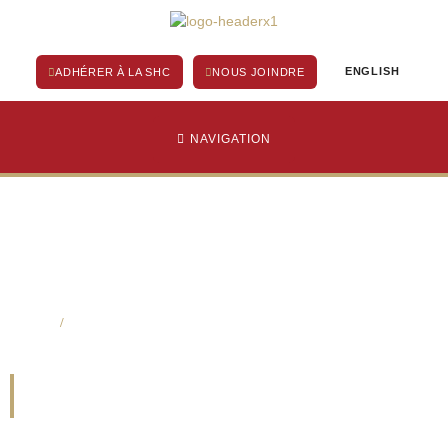
Aller
au
contenu
ENGLISH
ADHÉRER À LA SHC
NOUS JOINDRE
NAVIGATION
Home
/
Erika Dyck
Erika Dyck