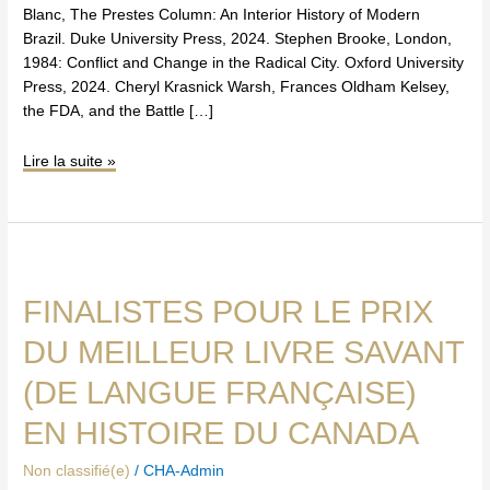
Blanc, The Prestes Column: An Interior History of Modern
Brazil. Duke University Press, 2024. Stephen Brooke, London,
1984: Conflict and Change in the Radical City. Oxford University
Press, 2024. Cheryl Krasnick Warsh, Frances Oldham Kelsey,
the FDA, and the Battle […]
Lire la suite »
Finalistes
pour
FINALISTES POUR LE PRIX
le
prix
DU MEILLEUR LIVRE SAVANT
du
meilleur
(DE LANGUE FRANÇAISE)
livre
EN HISTOIRE DU CANADA
savant
(de
Non classifié(e)
/
CHA-Admin
langue