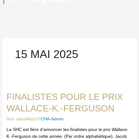
15 MAI 2025
Finalistes
pour
FINALISTES POUR LE PRIX
le
prix
WALLACE-K.-FERGUSON
Wallace-
K.-
Non classifié(e)
/
CHA-Admin
Ferguson
La SHC est fière d’annoncer les finalistes pour le prix Wallace-
K.-Ferguson de cette année. (Par ordre alphabétique). Jacob