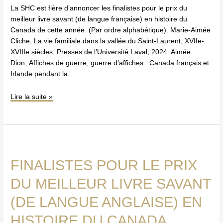
française)
La SHC est fière d’annoncer les finalistes pour le prix du
en
meilleur livre savant (de langue française) en histoire du
histoire
Canada de cette année. (Par ordre alphabétique). Marie-Aimée
du
Cliche, La vie familiale dans la vallée du Saint-Laurent, XVIIe-
Canada
XVIIIe siècles. Presses de l’Université Laval, 2024. Aimée
Dion, Affiches de guerre, guerre d’affiches : Canada français et
Irlande pendant la
Lire la suite »
Finalistes
pour
FINALISTES POUR LE PRIX
le
prix
DU MEILLEUR LIVRE SAVANT
du
meilleur
(DE LANGUE ANGLAISE) EN
livre
HISTOIRE DU CANADA
savant