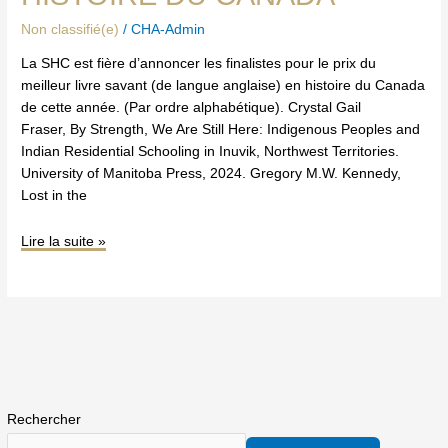
(de
Non classifié(e)
/
CHA-Admin
langue
anglaise)
La SHC est fière d’annoncer les finalistes pour le prix du
en
meilleur livre savant (de langue anglaise) en histoire du Canada
histoire
de cette année. (Par ordre alphabétique). Crystal Gail
du
Fraser, By Strength, We Are Still Here: Indigenous Peoples and
Canada
Indian Residential Schooling in Inuvik, Northwest Territories.
University of Manitoba Press, 2024. Gregory M.W. Kennedy,
Lost in the
Lire la suite »
Rechercher