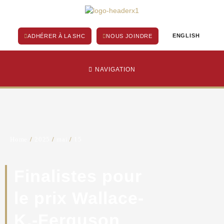
Aller
au
contenu
ENGLISH
ADHÉRER À LA SHC
NOUS JOINDRE
NAVIGATION
Home
/
2025
/
mai
/
15
Finalistes pour
le prix Wallace-
K.-Ferguson