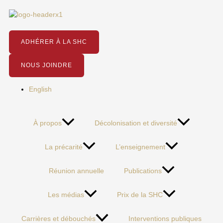
Aller
Nouveau
au
livre
contenu
audio
de
ADHÉRER À LA SHC
la
SHC
NOUS JOINDRE
:
«
English
Les
Acadiens
»
À propos
Décolonisation et diversité
par
Caroline-
Isabelle
La précarité
L’enseignement
Caron
Réunion annuelle
Publications
Les médias
Prix de la SHC
Carrières et débouchés
Interventions publiques