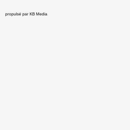
e
t
b
u
o
b
propulsé par KB Media
o
e
k