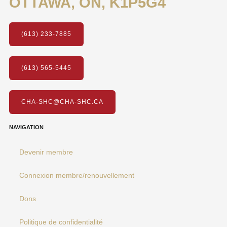
OTTAWA, ON, K1P5G4
(613) 233-7885
(613) 565-5445
CHA-SHC@CHA-SHC.CA
NAVIGATION
Devenir membre
Connexion membre/renouvellement
Dons
Politique de confidentialité