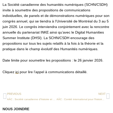
La Société canadienne des humanités numériques (SCHN/CSDH)
invite à soumettre des propositions de communications
individuelles, de panels et de démonstrations numériques pour son
congrès annuel, qui se tiendra à l’Université de Montréal du 3 au 5
juin 2026. Le congrès interviendra conjointement avec la rencontre
annuelle du partenariat INKE ainsi qu’avec le Digital Humanities
Summer Institute (DHSI). La SCHN/CSDH encourage des
propositions sur tous les sujets relatifs à la fois à la théorie et la
pratique dans le champ évolutif des Humanités numériques.
Date limite pour soumettre les propositions : le 26 janvier 2026.
Cliquez
ici
pour lire l’appel à communications détaillé.
Précédent
Su
PREVIOUS
NEXT
AÀC : Société canadienne d’histoire et de philosophie des sciences
AÀC : Comité international pour l’histoire de la technologie
NOUS JOINDRE