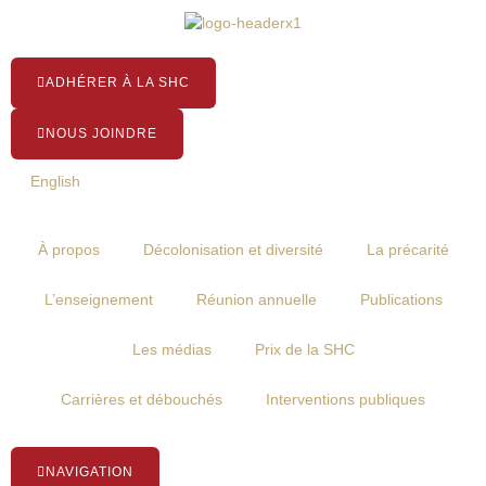
Aller
au
contenu
ADHÉRER À LA SHC
NOUS JOINDRE
English
À propos
Décolonisation et diversité
La précarité
L’enseignement
Réunion annuelle
Publications
Les médias
Prix de la SHC
Carrières et débouchés
Interventions publiques
NAVIGATION