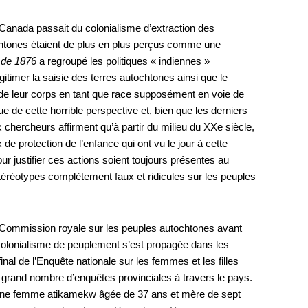
 Canada passait du colonialisme d’extraction des
htones étaient de plus en plus perçus comme une
s de 1876
a regroupé les politiques « indiennes »
gitimer la saisie des terres autochtones ainsi que le
 de leur corps en tant que race supposément en voie de
ue de cette horrible perspective et, bien que les derniers
chercheurs affirment qu’à partir du milieu du XXe siècle,
x de protection de l’enfance qui ont vu le jour à cette
r justifier ces actions soient toujours présentes au
téréotypes complètement faux et ridicules sur les peuples
a Commission royale sur les peuples autochtones avant
 colonialisme de peuplement s’est propagée dans les
al de l’Enquête nationale sur les femmes et les filles
 grand nombre d’enquêtes provinciales à travers le pays.
 une femme atikamekw âgée de 37 ans et mère de sept