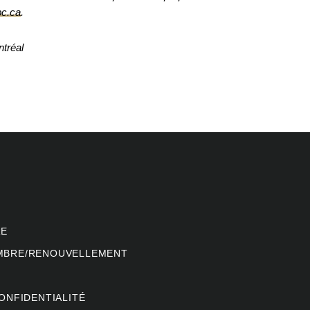
c.ca
.
ntréal
RE
MBRE/RENOUVELLEMENT
ONFIDENTIALITÉ