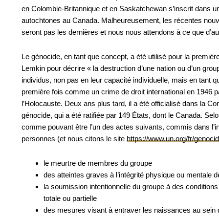
en Colombie-Britannique et en Saskatchewan s’inscrit dans un
autochtones au Canada. Malheureusement, les récentes nouv
seront pas les dernières et nous nous attendons à ce que d’aut
Le génocide, en tant que concept, a été utilisé pour la premièr
Lemkin pour décrire « la destruction d’une nation ou d’un grou
individus, non pas en leur capacité individuelle, mais en tant 
première fois comme un crime de droit international en 1946 pa
l’Holocauste. Deux ans plus tard, il a été officialisé dans la C
génocide, qui a été ratifiée par 149 États, dont le Canada. Selon
comme pouvant être l’un des actes suivants, commis dans l’inte
personnes (et nous citons le site
https://www.un.org/fr/genoci
le meurtre de membres du groupe
des atteintes graves à l’intégrité physique ou mental
la soumission intentionnelle du groupe à des conditions
totale ou partielle
des mesures visant à entraver les naissances au sein