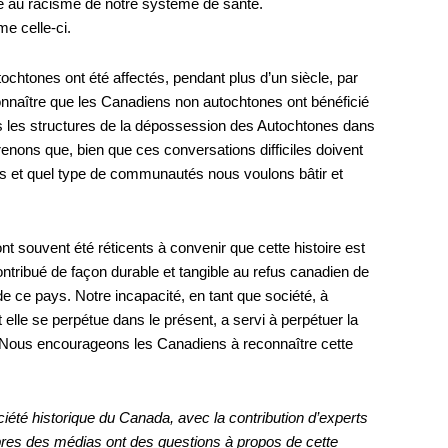
ace au racisme de notre système de santé.
e celle-ci.
chtones ont été affectés, pendant plus d’un siècle, par
onnaître que les Canadiens non autochtones ont bénéficié
s les structures de la dépossession des Autochtones dans
ons que, bien que ces conversations difficiles doivent
s et quel type de communautés nous voulons bâtir et
t souvent été réticents à convenir que cette histoire est
ontribué de façon durable et tangible au refus canadien de
 de ce pays. Notre incapacité, en tant que société, à
t elle se perpétue dans le présent, a servi à perpétuer la
e. Nous encourageons les Canadiens à reconnaître cette
ciété historique du Canada, avec la contribution d’experts
bres des médias ont des questions à propos de cette