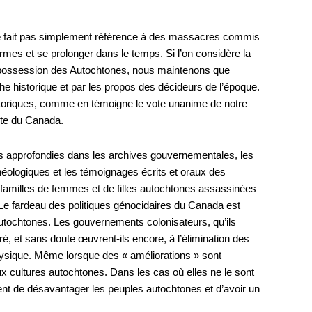
ne fait pas simplement référence à des massacres commis
ormes et se prolonger dans le temps. Si l’on considère la
dépossession des Autochtones, nous maintenons que
che historique et par les propos des décideurs de l’époque.
historiques, comme en témoigne le vote unanime de notre
fête du Canada.
es approfondies dans les archives gouvernementales, les
éologiques et les témoignages écrits et oraux des
 familles de femmes et de filles autochtones assassinées
 Le fardeau des politiques génocidaires du Canada est
utochtones. Les gouvernements colonisateurs, qu’ils
é, et sans doute œuvrent-ils encore, à l’élimination des
physique. Même lorsque des « améliorations » sont
ux cultures autochtones. Dans les cas où elles ne le sont
nt de désavantager les peuples autochtones et d’avoir un