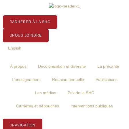
Aller
au
contenu
ADHÉRER À LA SHC
NOUS JOINDRE
English
À propos
Décolonisation et diversité
La précarité
L’enseignement
Réunion annuelle
Publications
Les médias
Prix de la SHC
Carrières et débouchés
Interventions publiques
NAVIGATION