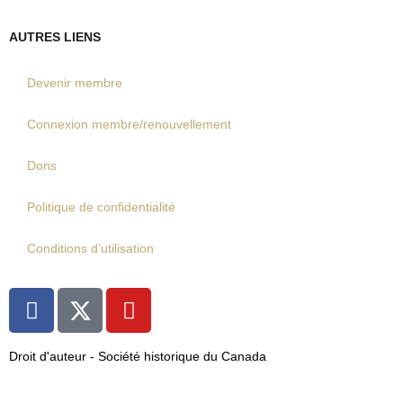
AUTRES LIENS
Devenir membre
Connexion membre/renouvellement
Dons
Politique de confidentialité
Conditions d’utilisation
F
Y
a
o
c
u
Droit d'auteur - Société historique du Canada
e
t
b
u