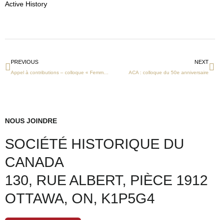
Active History
Précédent
Su
PREVIOUS
NEXT
Appel à contributions – colloque « Femmes d’histoire & Histoire des femmes »
ACA : colloque du 50e anniversaire
NOUS JOINDRE
SOCIÉTÉ HISTORIQUE DU
CANADA
130, RUE ALBERT, PIÈCE 1912
OTTAWA, ON, K1P5G4