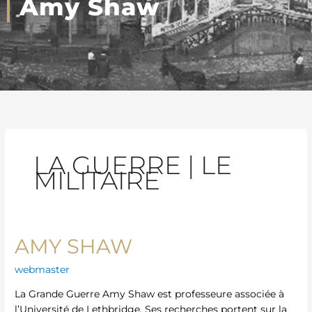
Amy Shaw
LA GUERRE | LE
MILITAIRE
AMY SHAW
Amy
Shaw
webmaster
La Grande Guerre Amy Shaw est professeure associée à
l’Université de Lethbridge. Ses recherches portent sur la