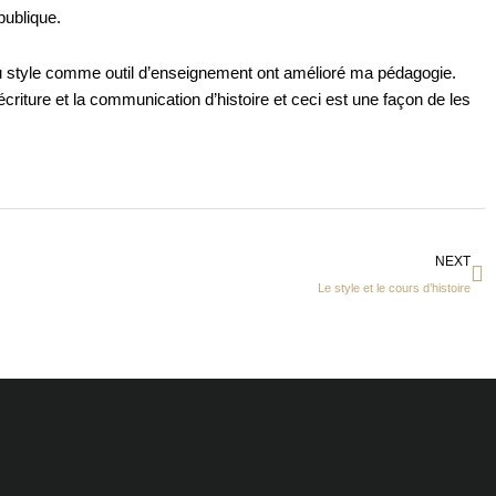
publique.
 du style comme outil d’enseignement ont amélioré ma pédagogie.
écriture et la communication d’histoire et ceci est une façon de les
Su
NEXT
Le style et le cours d’histoire