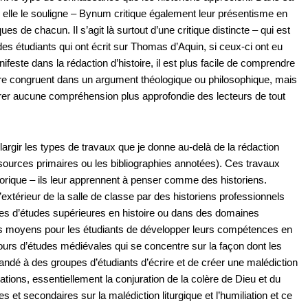
e elle le souligne – Bynum critique également leur présentisme en
 de chacun. Il s’agit là surtout d’une critique distincte – qui est
es étudiants qui ont écrit sur Thomas d’Aquin, si ceux-ci ont eu
feste dans la rédaction d’histoire, il est plus facile de comprendre
tre congruent dans un argument théologique ou philosophique, mais
érer aucune compréhension plus approfondie des lecteurs de tout
élargir les types de travaux que je donne au-delà de la rédaction
sources primaires ou les bibliographies annotées). Ces travaux
orique – ils leur apprennent à penser comme des historiens.
extérieur de la salle de classe par des historiens professionnels
mes d’études supérieures en histoire ou dans des domaines
euls moyens pour les étudiants de développer leurs compétences en
cours d’études médiévales qui se concentre sur la façon dont les
demandé à des groupes d’étudiants d’écrire et de créer une malédiction
ations, essentiellement la conjuration de la colère de Dieu et du
et secondaires sur la malédiction liturgique et l’humiliation et ce