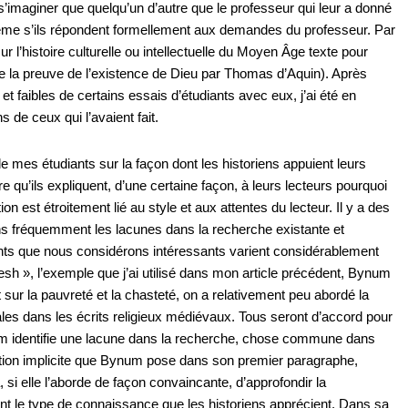
t s’imaginer que quelqu’un d’autre que le professeur qui leur a donné
 même s’ils répondent formellement aux demandes du professeur. Par
r l’histoire culturelle ou intellectuelle du Moyen Âge texte pour
e la preuve de l’existence de Dieu par Thomas d’Aquin). Après
s et faibles de certains essais d’étudiants avec eux, j’ai été en
 de ceux qui l’avaient fait.
n de mes étudiants sur la façon dont les historiens appuient leurs
 qu’ils expliquent, d’une certaine façon, à leurs lecteurs pourquoi
n est étroitement lié au style et aux attentes du lecteur. Il y a des
ns fréquemment les lacunes dans la recherche existante et
nts que nous considérons intéressants varient considérablement
esh », l’exemple que j’ai utilisé dans mon article précédent, Bynum
sur la pauvreté et la chasteté, on a relativement peu abordé la
ales dans les écrits religieux médiévaux. Tous seront d’accord pour
ynum identifie une lacune dans la recherche, chose commune dans
uestion implicite que Bynum pose dans son premier paragraphe,
, si elle l’aborde de façon convaincante, d’approfondir la
ent le type de connaissance que les historiens apprécient. Dans sa