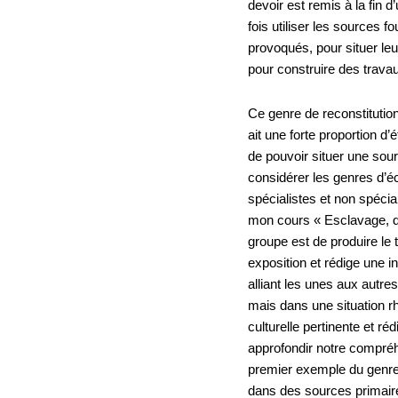
devoir est remis à la fin d’
fois utiliser les sources f
provoqués, pour situer le
pour construire des trava
Ce genre de reconstitution
ait une forte proportion d’
de pouvoir situer une sour
considérer les genres d’éc
spécialistes et non spécia
mon cours « Esclavage, dé
groupe est de produire le 
exposition et rédige une i
alliant les unes aux autr
mais dans une situation rh
culturelle pertinente et r
approfondir notre compré
premier exemple du genre)
dans des sources primaire