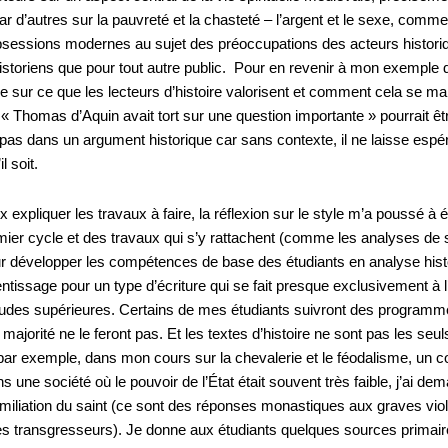
ar d’autres sur la pauvreté et la chasteté – l’argent et le sexe, comm
bsessions modernes au sujet des préoccupations des acteurs historiques
istoriens que pour tout autre public. Pour en revenir à mon exemple d
e sur ce que les lecteurs d’histoire valorisent et comment cela se mani
 Thomas d’Aquin avait tort sur une question importante » pourrait ê
 pas dans un argument historique car sans contexte, il ne laisse esp
l soit.
 expliquer les travaux à faire, la réflexion sur le style m’a poussé à 
emier cycle et des travaux qui s’y rattachent (comme les analyses de 
ur développer les compétences de base des étudiants en analyse hist
tissage pour un type d’écriture qui se fait presque exclusivement à l’
’études supérieures. Certains de mes étudiants suivront des program
majorité ne le feront pas. Et les textes d’histoire ne sont pas les s
 par exemple, dans mon cours sur la chevalerie et le féodalisme, un 
ns une société où le pouvoir de l’État était souvent très faible, j’ai 
 humiliation du saint (ce sont des réponses monastiques aux graves viol
s transgresseurs). Je donne aux étudiants quelques sources primaires 