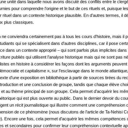
une unité dans laquelle nous avons discuté des conflits entre le clergé et
ournies pour comprendre l’origine et le but de ces rituels et, puisque le
ur rituel dans un contexte historique plausible. En d’autres termes, 
ux plus classiques.
 ne conviendra certainement pas à tous les cours d’histoire, mais il peu
étudiants qui se spécialisent dans d’autres disciplines, car il pose ce
ce dans un contexte approprié – qui sont parfois plus implicites dans d
riture publiés qui utilisent l’analyse historique mais qui ne sont pas
listes en histoire à considérer les façons dont les arguments peuvent
mocratie et capitalisme », sur l’esclavage dans le monde atlantique, 
texte d’une exposition en bibliothèque à partir de sources tirées du 
ntroduction et une conclusion de groupe, tandis que chaque élève chois
es et au thème principal de son groupe. Cela permet d’acquérir les 
étorique qui est plus ouverte au public. Dans le dernier devoir du cour
édigent un récit journalistique qui illustre comment une compréhension 
hension de ce phénomène (nous discutons de l’article de Ta-Nehisi 
. Encore une fois, cela permet d’acquérir les mêmes compétences qu’
s et secondaires pour confirmer leur compréhension contextuelle appr