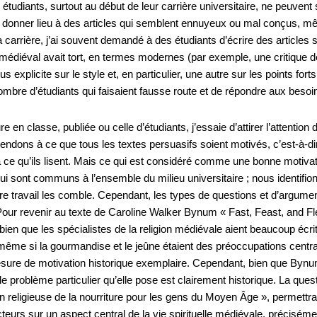
es étudiants, surtout au début de leur carrière universitaire, ne peuven
eut donner lieu à des articles qui semblent ennuyeux ou mal conçus,
carrière, j’ai souvent demandé à des étudiants d’écrire des articles su
édiéval avait tort, en termes modernes (par exemple, une critique d
s explicite sur le style et, en particulier, une autre sur les points fort
bre d’étudiants qui faisaient fausse route et de répondre aux besoins
re en classe, publiée ou celle d’étudiants, j’essaie d’attirer l’attentio
dons à ce que tous les textes persuasifs soient motivés, c’est-à-dire
à ce qu’ils lisent. Mais ce qui est considéré comme une bonne motivatio
 sont communs à l’ensemble du milieu universitaire ; nous identifio
 travail les comble. Cependant, les types de questions et d’argume
. Pour revenir au texte de Caroline Walker Bynum « Fast, Feast, and Fl
n que les spécialistes de la religion médiévale aient beaucoup écrit 
, même si la gourmandise et le jeûne étaient des préoccupations centr
e mesure de motivation historique exemplaire. Cependant, bien que B
 le problème particulier qu’elle pose est clairement historique. La q
tion religieuse de la nourriture pour les gens du Moyen Âge », permettra
eurs sur un aspect central de la vie spirituelle médiévale, précisém