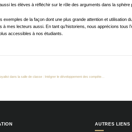
aussi les élèves à réfléchir sur le rôle des arguments dans la sphère 
s exemples de la façon dont une plus grande attention et utilisation
les à mes lecteurs aussi. En tant qu’historiens, nous apprécions tous l’
lus accessibles à nos étudiants.
L’utilisation de la collection The Loyalist dans la salle de classe : Intégrer le développement des compétences professionnelles dans les cours d’histoire
ATION
AUTRES LIENS