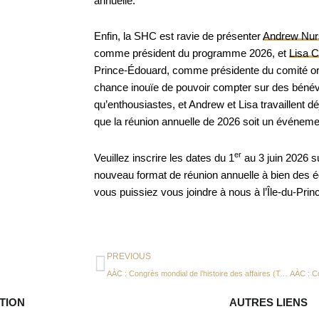
annuelle.
Enfin, la SHC est ravie de présenter
Andrew Nur
comme président du programme 2026, et
Lisa C
Prince-Édouard, comme présidente du comité or
chance inouïe de pouvoir compter sur des béné
qu’enthousiastes, et Andrew et Lisa travaillent dé
que la réunion annuelle de 2026 soit un événem
er
Veuillez inscrire les dates du 1
au 3 juin 2026 su
nouveau format de réunion annuelle à bien des é
vous puissiez vous joindre à nous à l’Île-du-Pri
Précédent
PREVIOUS
AÀC : Congrès mondial de l’histoire des affaires (Toronto 2026)
TION
AUTRES LIENS