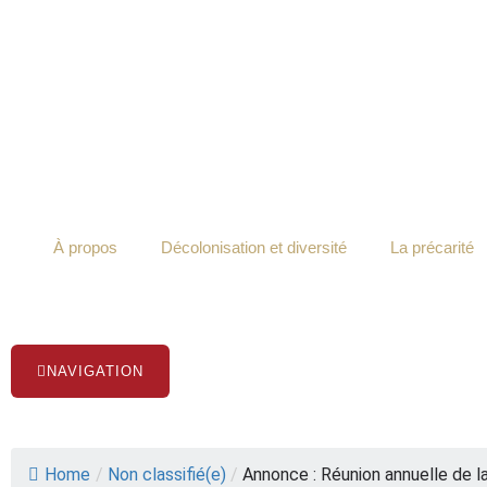
Aller
au
contenu
À propos
Décolonisation et diversité
La précarité
NAVIGATION
Home
/
Non classifié(e)
/
Annonce : Réunion annuelle de l