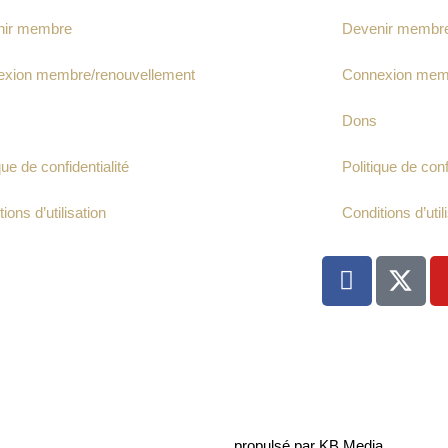
nir membre
Devenir membr
xion membre/renouvellement
Connexion memb
Dons
que de confidentialité
Politique de conf
ions d’utilisation
Conditions d’util
F
a
c
e
b
o
o
k
propulsé par KB Media