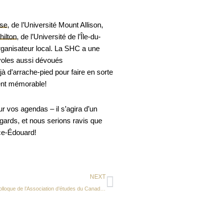
se
, de l’Université Mount Allison,
hilton
, de l’Université de l’Île-du-
ganisateur local. La SHC a une
voles aussi dévoués
jà d’arrache-pied pour faire en sorte
ent mémorable!
r vos agendas – il s’agira d’un
gards, et nous serions ravis que
nce-Édouard!
Suivant
NEXT
AÀC : Colloque de l’Association d’études du Canada atlantique