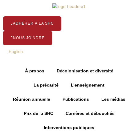
Aller
au
contenu
ADHÉRER À LA SHC
NOUS JOINDRE
English
À propos
Décolonisation et diversité
La précarité
L’enseignement
Réunion annuelle
Publications
Les médias
Prix de la SHC
Carrières et débouchés
Interventions publiques