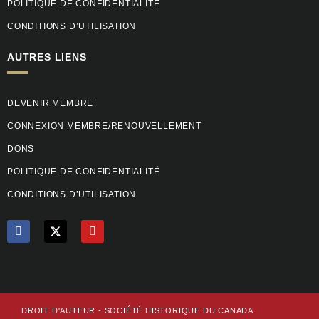
POLITIQUE DE CONFIDENTIALITÉ
CONDITIONS D’UTILISATION
AUTRES LIENS
DEVENIR MEMBRE
CONNEXION MEMBRE/RENOUVELLEMENT
DONS
POLITIQUE DE CONFIDENTIALITÉ
CONDITIONS D’UTILISATION
F
Y
a
o
c
u
e
t
b
u
o
b
o
e
k
DROIT D'AUTEUR - SOCIÉTÉ HISTORIQUE DU CANADA