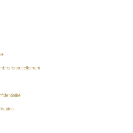
re
bre/renouvellement
fidentialité
lisation
Y