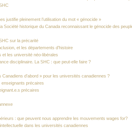
a SHC
es justifie pleinement l’utilisation du mot « génocide »
e la Société historique du Canada reconnaissant le génocide des peu
SHC sur la précarité
nclusion, et les départements d’histoire
 et les université néo-libérales
lance disciplinaire. La SHC : que peut-elle faire ?
es Canadiens d’abord » pour les universités canadiennes ?
 enseignants précaires
eignant.e.s précaires
 annexe
supérieurs : que peuvent nous apprendre les mouvements wages for?
é intellectuelle dans les universités canadiennes