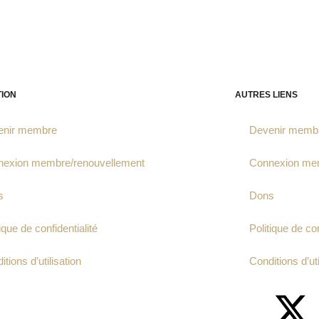
TION
AUTRES LIENS
enir membre
Devenir memb
nexion membre/renouvellement
Connexion mem
s
Dons
ique de confidentialité
Politique de con
tions d’utilisation
Conditions d’uti
F