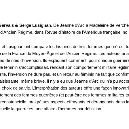
Gervais & Serge Lusignan
. De Jeanne d’Arc à Madeleine de Verchèr
 d’Ancien Régime, dans Revue d’histoire de l’Amérique française, no
 et Lusignan ont comparé les histoires de trois femmes guerrières, tou
ue de la France du Moyen-Âge et de l’Ancien Régime. Les auteurs an
ons de rites d’inversion. Ils expliquent comment, pour chaque guerriè
e féminin s’accomplissait, rendant son comportement militaire légit
 rite, l’inversion ne dure pas, et un retour au féminin ne fait que con
aisissante, même brève. Il n’y a eu que Jeanne d’Arc qui n’a pu accompl
 choix de sa vie. L’interprétation des auteurs offre une façon innova
ement des femmes guerrières (et peut-être des femmes militaires tou
irconstancielle, malgré ses aspects effrayants et dérangeants dans la 
quelle la guerre est une affaire d’hommes par définition.