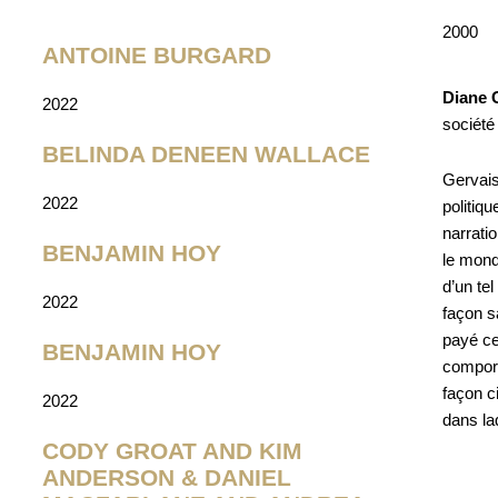
2000
ANTOINE BURGARD
Diane 
2022
société
BELINDA DENEEN WALLACE
Gervais
2022
politiq
narrati
BENJAMIN HOY
le mond
d’un tel
2022
façon s
payé ce
BENJAMIN HOY
comport
façon c
2022
dans la
CODY GROAT AND KIM
ANDERSON & DANIEL