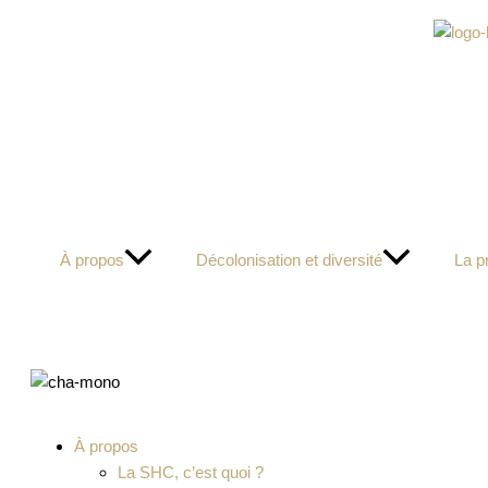
Aller
au
contenu
À propos
Décolonisation et diversité
La p
Main
À propos
Menu
La SHC, c’est quoi ?