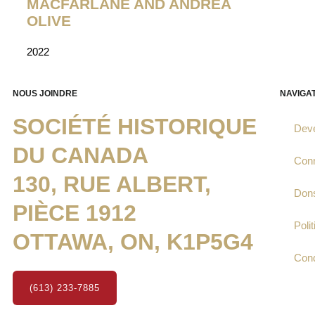
MACFARLANE AND ANDREA
OLIVE
2022
NOUS JOINDRE
NAVIGA
SOCIÉTÉ HISTORIQUE
Dev
DU CANADA
Con
130, RUE ALBERT,
Don
PIÈCE 1912
Polit
OTTAWA, ON, K1P5G4
Condi
(613) 233-7885