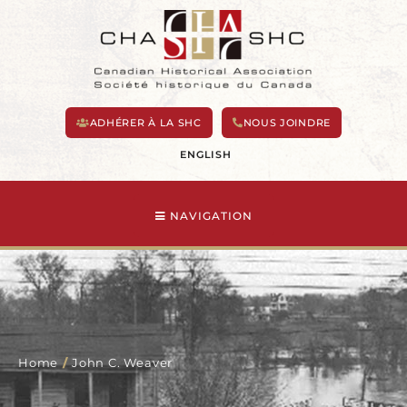
Aller
au
contenu
ADHÉRER À LA SHC
NOUS JOINDRE
ENGLISH
NAVIGATION
Home
/
John C. Weaver