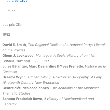
Andrea Olive
2022
Les prix Clio
1982
David E. Smith
,
The Regional Decline of a National Party: Liberals
on the Prairies
Glenn J. Lockwood
,
Montague: A Social History of an Irish
Ontario Township, 1783-1980
Jules Bélanger, Marc Desjardins & Yves Frenette
,
Histoire de la
Gaspésie
Graeme Wyn
n,
Timber Colony: A Historical Geography of Early
Nineteenth Century New Brunswick
Centre d’études acadiennes
,
The Acadians of the Maritimes:
Thematic Studies
Senator Frederick Rowe
,
A History of Newfoundland and
Labrador