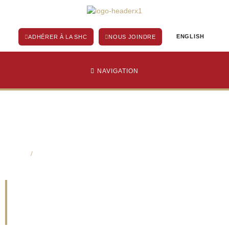
Aller
au
contenu
ENGLISH
ADHÉRER À LA SHC
NOUS JOINDRE
NAVIGATION
Home
/
Kyle Steven Prochnow
Kyle Steven
Prochnow