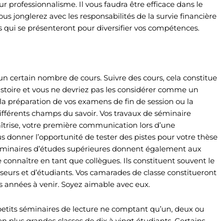
ur professionnalisme. Il vous faudra être efficace dans le
s jonglerez avec les responsabilités de la survie financière
tés qui se présenteront pour diversifier vos compétences.
certain nombre de cours. Suivre des cours, cela constitue
stoire et vous ne devriez pas les considérer comme un
 la préparation de vos examens de fin de session ou la
différents champs du savoir. Vos travaux de séminaire
îtrise, votre première communication lors d’une
us donner l’opportunité de tester des pistes pour votre thèse
 séminaires d’études supérieures donnent également aux
connaître en tant que collègues. Ils constituent souvent le
urs et d’étudiants. Vos camarades de classe constitueront
es années à venir. Soyez aimable avec eux.
petits séminaires de lecture ne comptant qu’un, deux ou
 en plus grandes classes de dix à vingt étudiants. Certains