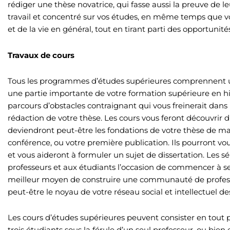
rédiger une thèse novatrice, qui fasse aussi la preuve de le
travail et concentré sur vos études, en même temps que vou
et de la vie en général, tout en tirant parti des opportuni
Travaux de cours
Tous les programmes d’études supérieures comprennent un 
une partie importante de votre formation supérieure en hi
parcours d’obstacles contraignant qui vous freinerait dans
rédaction de votre thèse. Les cours vous feront découvrir 
deviendront peut-être les fondations de votre thèse de ma
conférence, ou votre première publication. Ils pourront vo
et vous aideront à formuler un sujet de dissertation. Les
professeurs et aux étudiants l’occasion de commencer à se 
meilleur moyen de construire une communauté de professe
peut-être le noyau de votre réseau social et intellectuel d
Les cours d’études supérieures peuvent consister en tout 
trois étudiants sous la férule d’un seul professeur, ou bien