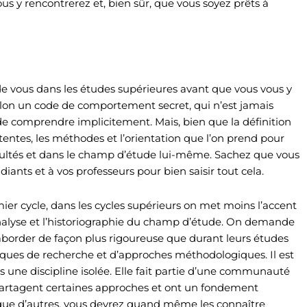
ous y rencontrerez et, bien sûr, que vous soyez prêts à
de vous dans les études supérieures avant que vous vous y
lon un code de comportement secret, qui n’est jamais
 de comprendre implicitement. Mais, bien que la définition
ttentes, les méthodes et l’orientation que l’on prend pour
acultés et dans le champ d’étude lui-même. Sachez que vous
ants et à vos professeurs pour bien saisir tout cela.
ier cycle, dans les cycles supérieurs on met moins l’accent
 l’analyse et l’historiographie du champ d’étude. On demande
aborder de façon plus rigoureuse que durant leurs études
iques de recherche et d’approches méthodologiques. Il est
s une discipline isolée. Elle fait partie d’une communauté
 partagent certaines approches et ont un fondement
 que d’autres, vous devrez quand même les connaître