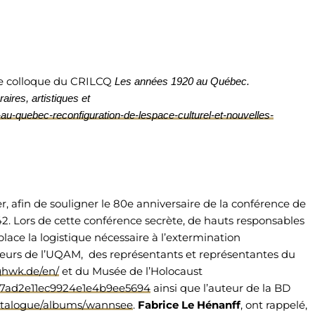
l le colloque du CRILCQ
Les années 1920 au Québec.
aires, artistiques et
0-au-quebec-reconfiguration-de-lespace-culturel-et-nouvelles-
r, afin de souligner le 80e anniversaire de la conférence de
942. Lors de cette conférence secrète, de hauts responsables
place la logistique nécessaire à l’extermination
cheurs de l’UQAM, des représentants et représentantes du
ghwk.de/en/
et du Musée de l’Holocaust
097ad2e11ec9924e1e4b9ee5694
ainsi que l’auteur de la BD
atalogue/albums/wannsee
.
Fabrice Le Hénanff
, ont rappelé,