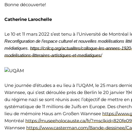
Bonne découverte!
Catherine Larochelle
Le 10 et 11 mars 2022 s’est tenu à l’Université de Montréa
Reconfiguration de l’espace culturel et nouvelles modélisations littér
médiatiques.
https://crilcq.org/actualites/colloque-les-annees-192
modelisations-litteraires-artistiques-et-mediatiques/
Une journée d’études a eu lieu à l’UQAM, le 25 mars dernie
Wannsee, qui s’est déroulée près de Berlin le 20 janvier 1
du régime nazi se sont réunis avec l’objectif de mettre en 
systématique de 11 millions de Juifs en Europe. Des cher
lieu de mémoire Haus am Großen Wannsee
https://www.
Montréal
https://museeholocauste.ca/fr/?msclkid=820fe
Wannsee
https://www.casterman.com/Bande-dessinee/C