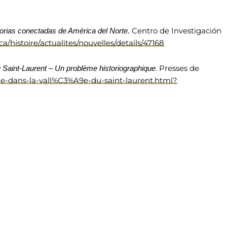
Centro de Investigación
torias conectadas de América del Norte
.
/histoire/actualites/nouvelles/details/47168
. Presses de
u Saint-Laurent – Un problème historiographique
sme-dans-la-vall%C3%A9e-du-saint-laurent.html?