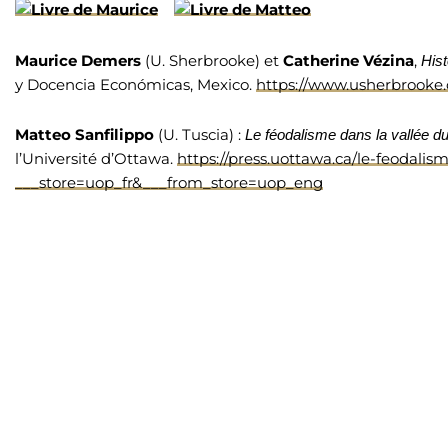
Maurice Demers
(U. Sherbrooke) et
Catherine Vézina
,
His
y Docencia Económicas, Mexico.
https://www.usherbrooke.ca
Matteo Sanfilippo
(U. Tuscia) :
Le féodalisme dans la vallée d
l’Université d’Ottawa.
https://press.uottawa.ca/le-feodali
___store=uop_fr&___from_store=uop_eng