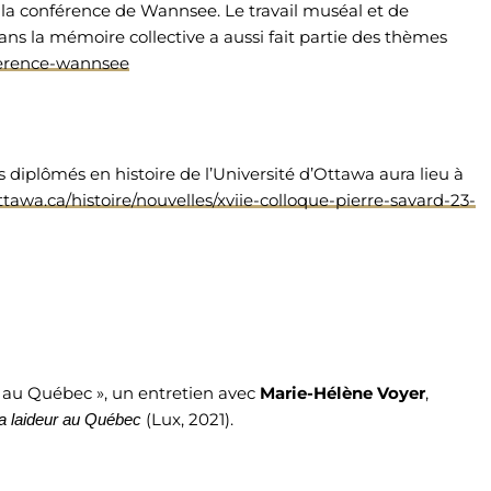
e la conférence de Wannsee. Le travail muséal et de
s la mémoire collective a aussi fait partie des thèmes
nference-wannsee
s diplômés en histoire de l’Université d’Ottawa aura lieu à
ottawa.ca/histoire/nouvelles/xviie-colloque-pierre-savard-23-
li au Québec », un entretien avec
Marie-Hélène Voyer
,
(Lux, 2021).
 la laideur au Québec