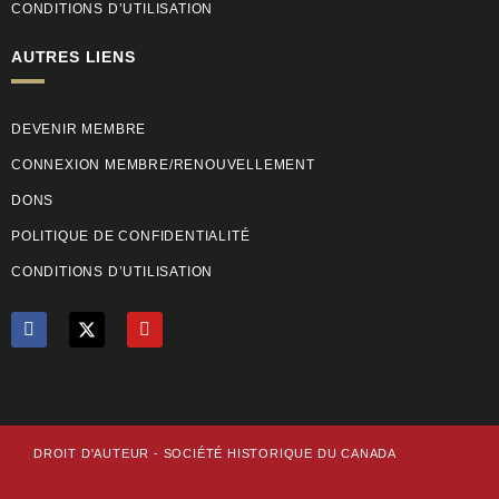
CONDITIONS D’UTILISATION
AUTRES LIENS
DEVENIR MEMBRE
CONNEXION MEMBRE/RENOUVELLEMENT
DONS
POLITIQUE DE CONFIDENTIALITÉ
CONDITIONS D’UTILISATION
F
Y
a
o
c
u
e
t
b
u
o
b
o
e
k
DROIT D'AUTEUR - SOCIÉTÉ HISTORIQUE DU CANADA